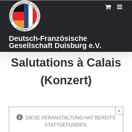
Skip
to
content
Deutsch-Französische
Gesellschaft Duisburg e.V.
Salutations à Calais
(Konzert)
×
DIESE VERANSTALTUNG HAT BEREITS
STATTGEFUNDEN.