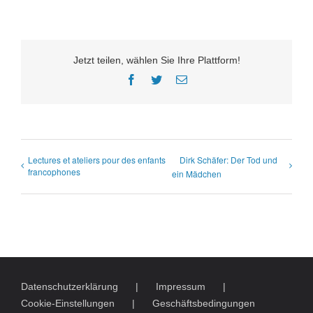
Jetzt teilen, wählen Sie Ihre Plattform!
Facebook
Twitter
E-
Mail
Lectures et ateliers pour des enfants
Dirk Schäfer: Der Tod und
francophones
ein Mädchen
Datenschutzerklärung
Impressum
Cookie-Einstellungen
Geschäftsbedingungen