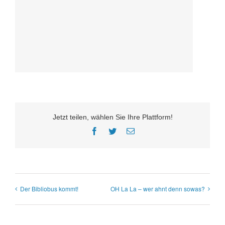
Jetzt teilen, wählen Sie Ihre Plattform!
Facebook
Twitter
E-
Mail
Der Bibliobus kommt!
OH La La – wer ahnt denn sowas?