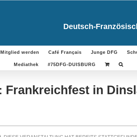
Deutsch-Französisch
Mitglied werden
Café Français
Junge DFG
Sch
Mediathek
#75DFG-DUISBURG
: Frankreichfest in Dins