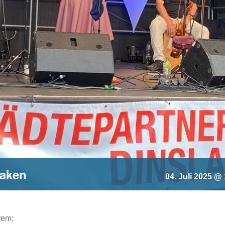
laken
04. Juli 2025 @
rem: