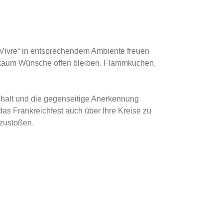
 Vivre“ in entsprechendem Ambiente freuen
l kaum Wünsche
offen bleiben. Flammkuchen,
alt und die gegenseitige Anerkennung
 das Frankreichfest auch
über Ihre Kreise zu
nzustoßen.