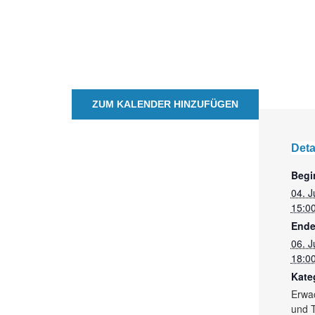
ZUM KALENDER HINZUFÜGEN
Deta
Begi
04. J
15:0
Ende
06. J
18:0
Kate
Erwa
und T