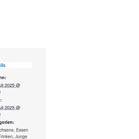
ils
nn:
uli 2025 @
0
:
uli 2025 @
0
gorien:
chsene
,
Essen
rinken
,
Junge