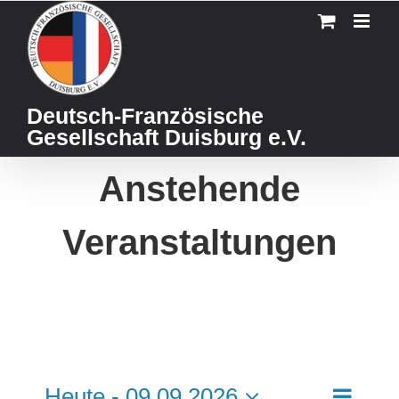
Skip
to
content
Deutsch-Französische
Gesellschaft Duisburg e.V.
Anstehende
Veranstaltungen
Veransta
Heute
 - 
09.09.2026