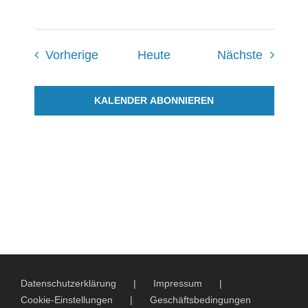
Veranstaltungen
Veranst
Vorherige
Heute
Nächste
KALENDER ABONNIEREN
Datenschutzerklärung
Impressum
Cookie-Einstellungen
Geschäftsbedingungen