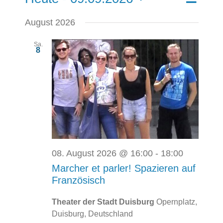
Veransta
Suche
Liste
Ansichte
Datum
Navigati
Such-
August 2026
wählen.
und
Ansichte
Sa.
8
08. August 2026 @ 16:00
-
18:00
Marcher et parler! Spazieren auf
Französisch
Theater der Stadt Duisburg
Opernplatz,
Duisburg, Deutschland