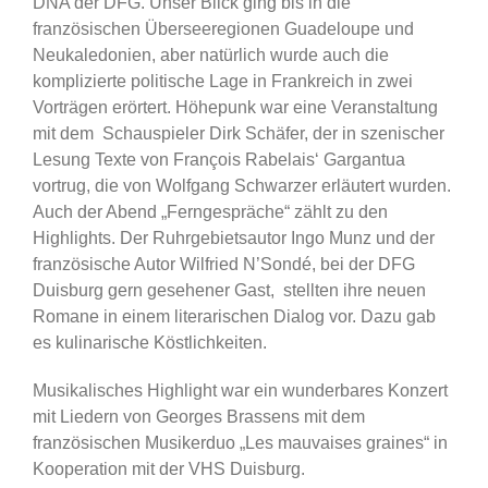
DNA der DFG. Unser Blick ging bis in die
französischen Überseeregionen Guadeloupe und
Neukaledonien, aber natürlich wurde auch die
komplizierte politische Lage in Frankreich in zwei
Vorträgen erörtert. Höhepunk war eine Veranstaltung
mit dem Schauspieler Dirk Schäfer, der in szenischer
Lesung Texte von François Rabelais‘ Gargantua
vortrug, die von Wolfgang Schwarzer erläutert wurden.
Auch der Abend „Ferngespräche“ zählt zu den
Highlights. Der Ruhrgebietsautor Ingo Munz und der
französische Autor Wilfried N’Sondé, bei der DFG
Duisburg gern gesehener Gast, stellten ihre neuen
Romane in einem literarischen Dialog vor. Dazu gab
es kulinarische Köstlichkeiten.
Musikalisches Highlight war ein wunderbares Konzert
mit Liedern von Georges Brassens mit dem
französischen Musikerduo „Les mauvaises graines“ in
Kooperation mit der VHS Duisburg.