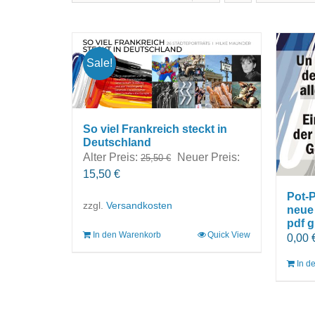
Sale!
So viel Frankreich steckt in
Deutschland
Ursprünglicher
Alter Preis:
Neuer Preis:
25,50
€
Aktueller
Preis
15,50
€
Preis
war:
Pot-P
zzgl.
Versandkosten
ist:
25,50 €
neue
pdf g
15,50 €.
In den Warenkorb
Quick View
0,00
In d