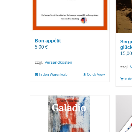
Bon appétit
Serge
5,00
€
glück
15,0
zzgl.
Versandkosten
zzgl.
In den Warenkorb
Quick View
In d