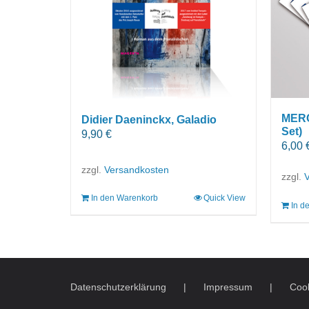
MERC
Didier Daeninckx, Galadio
Set)
9,90
€
6,00
zzgl.
Versandkosten
zzgl.
In den Warenkorb
Quick View
In d
Datenschutzerklärung
Impressum
Cook