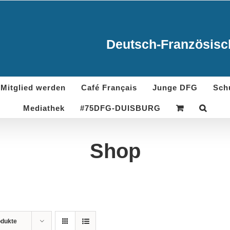
Deutsch-Französisch
Mitglied werden
Café Français
Junge DFG
Sch
Mediathek
#75DFG-DUISBURG
Shop
odukte