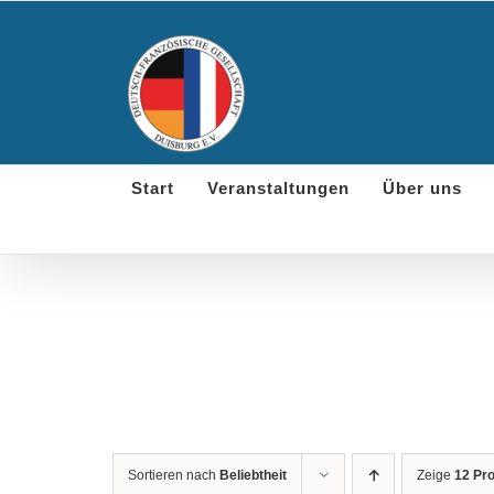
Skip
to
content
Start
Veranstaltungen
Über uns
Sortieren nach
Beliebtheit
Zeige
12 Pr