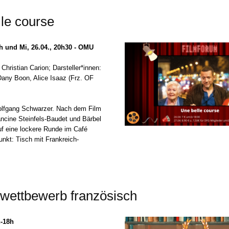
le course
1h und Mi, 26.04., 20h30 - OMU
Christian Carion; Darsteller*innen:
any Boon, Alice Isaaz (Frz. OF
olfgang Schwarzer. Nach dem Film
ancine Steinfels-Baudet und Bärbel
f eine lockere Runde im Café
unkt: Tisch mit Frankreich-
wettbewerb französisch
h-18h