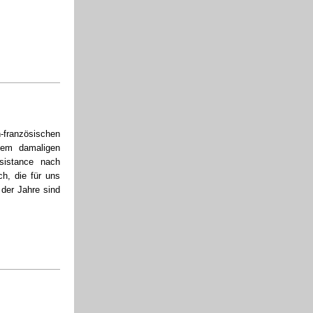
ranzösischen
 dem damaligen
sistance nach
h, die für uns
 der Jahre sind