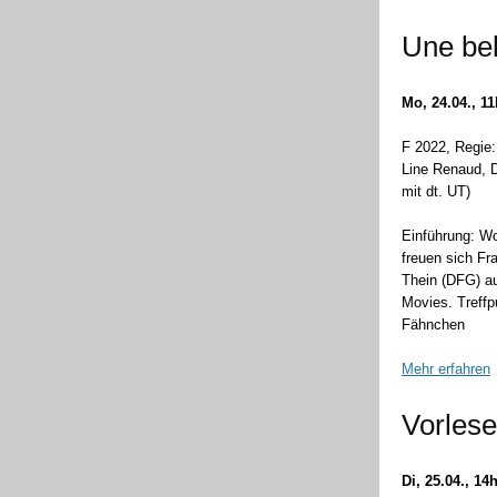
Une bel
Mo, 24.04., 1
F 2022, Regie: 
Line Renaud, D
mit dt. UT)
Einführung: W
freuen sich Fr
Thein (DFG) au
Movies. Treffp
Fähnchen
Mehr erfahren
Vorlese
Di, 25.04., 14