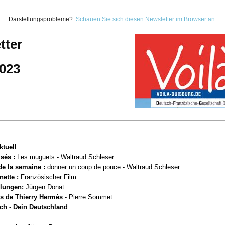
Darstellungsprobleme?
.
Schauen Sie sich diesen Newsletter im Browser an.
tter
2023
ktuell
sés :
Les muguets - Waltraud Schleser
de la semaine :
donner un coup de pouce -
Waltraud Schleser
nette :
Französischer Film
lungen:
Jürgen Donat
ces de Thierry Hermès
- Pierre Sommet
ch - Dein Deutschland