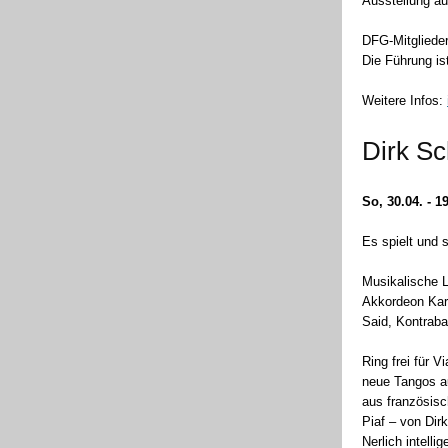
Ausstellung au
DFG-Mitglieder
Die Führung ist
Weitere Infos:
Dirk Sc
So, 30.04. - 1
Es spielt und 
Musikalische 
Akkordeon Ka
Said, Kontraba
Ring frei für V
neue Tangos a
aus französisc
Piaf – von Dir
Nerlich intelli