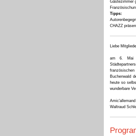
Gästezimmer g
Französischunt
Tipps:
Autorenbegegnu
CHAZZ präsenti
Liebe Mitglied
am 6. Mai j
Städtepartner
französische
Buchenwald de
heute so selbs
wunderbare Ve
Amic'allemand
Waltraud Schl
Progr