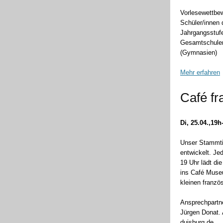
Vorlesewettbew
Schüler/innen 
Jahrgangsstuf
Gesamtschulen
(Gymnasien)
Mehr erfahren
Café fr
Di, 25.04.,19h
Unser Stammti
entwickelt. Je
19 Uhr lädt d
ins
Café Museu
kleinen franz
Ansprechpartne
Jürgen Donat. 
duisburg.de