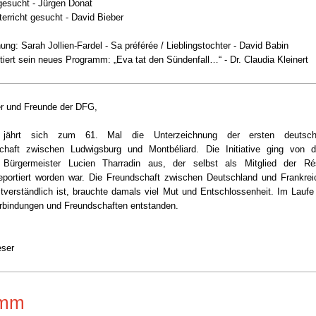
esucht - Jürgen Donat
erricht gesucht - David Bieber
ng: Sarah Jollien-Fardel - Sa préférée / Lieblingstochter - David Babin
ert sein neues Programm: „Eva tat den Sündenfall…“ - Dr. Claudia Kleinert
er und Freunde der DFG,
ährt sich zum 61. Mal die Unterzeichnung der ersten deutsch-f
schaft zwischen Ludwigsburg und Montbéliard. Die Initiative ging von
n Bürgermeister Lucien Tharradin aus, der selbst als Mitglied der Ré
portiert worden war. Die Freundschaft zwischen Deutschland und Frankreic
tverständlich ist, brauchte damals viel Mut und Entschlossenheit. Im Laufe
rbindungen und Freundschaften entstanden.
eser
amm