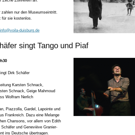
f Zeche Zollverein an.
 zahlen nur den Museumseintritt.
 für sie kostenlos.
info@voila-duisburg.de
häfer singt Tango und Piaf
9h30
singt Dirk Schäfer
Leitung Karsten Schnack,
rsten Schnack, Geige Mahmoud
ss Wolfram Nerlich
ian, Piazzolla, Gardel, Lapointe und
us Frankreich. Dazu eine Melange
hen Chansons, vor allem von Edith
k Schäfer und Geneviève Granier-
gent ins Deutsche übertragen.