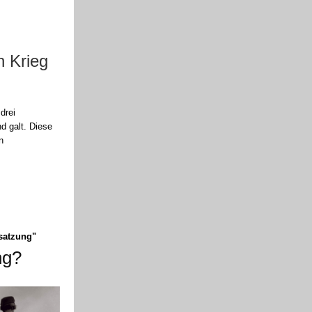
n Krieg
drei
d galt. Diese
n
esatzung"
ng?