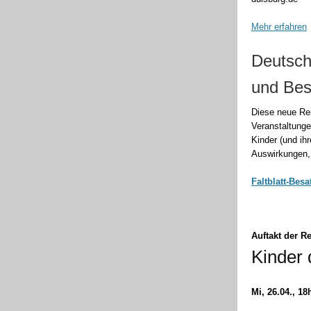
Mehr erfahren
Deutsch
und Bes
Diese neue Re
Veranstaltunge
Kinder (und ih
Auswirkungen, 
Faltblatt-Bes
Auftakt der R
Kinder 
Mi, 26.04., 18