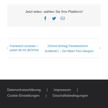
Jetzt teilen, wählen Sie Ihre Plattform!
Facebook
Twitter
E-
Mail
Frankreich (er)lesen –
(Online-Vortrag) Paradiesische
plaisir de lire @Online
Zustände? – Der Maler Paul Gauguin
Datenschutzerklärung
Impressum
Cookie-Einstellungen
Geschäftsbedingungen