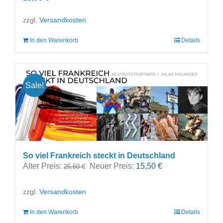
zzgl.
Versandkosten
In den Warenkorb
Details
Sale!
So viel Frankreich steckt in Deutschland
Ursprünglicher
Aktueller
Alter Preis:
Neuer Preis:
15,50
€
25,50
€
Preis
Preis
war:
ist:
zzgl.
Versandkosten
25,50 €
15,50 €.
In den Warenkorb
Details