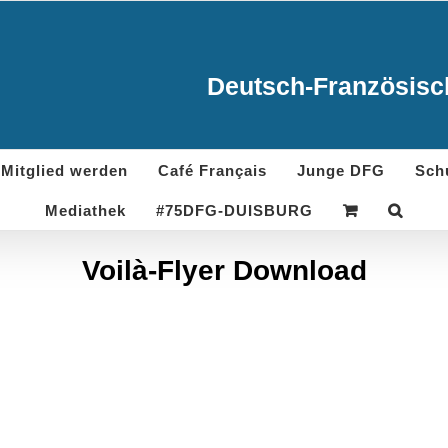
Deutsch-Französisch
Mitglied werden
Café Français
Junge DFG
Sch
Mediathek
#75DFG-DUISBURG
Voilà-Flyer Download