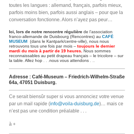
toutes les langues : allemand, français, parfois mieux,
parfois moins bien, parfois aussi anglais – pour que la
conversation fonctionne. Alors n’ayez pas peur…
Ici, lors de notre rencontre régulière
de l’association
franco-allemande de Duisbourg (Rencontres) au
CAFÉ
MUSEUM
(dans le Kantpark/centre-ville), nous nous
retrouvons tous une fois par mois –
toujours le dernier
mardi du mois à partir de 19 heures.
Nous sommes
reconnaissables au petit drapeau français – le tricolore – sur
la table. Allez hop . . .nous vous attendons . ..
Adresse : Café-Museum – Friedrich-Wilhelm-Straße
64a, 47051 Duisburg.
Ce serait biensûr super si vous annonciez votre venue
par un mail rapide (
info@voila-duisburg.de
)… mais ce
n’est pas une condition préalable . . .
à +