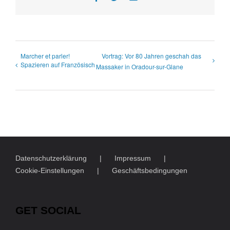
Mail
Marcher et parler!
Vortrag: Vor 80 Jahren geschah das
Spazieren auf Französisch
Massaker in Oradour-sur-Glane
Datenschutzerklärung
Impressum
Cookie-Einstellungen
Geschäftsbedingungen
GET SOCIAL