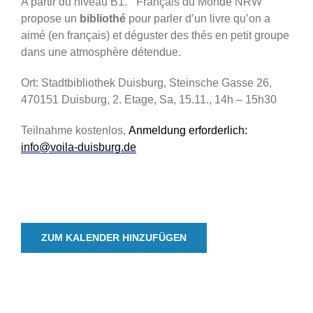
A partir du niveau B1. “Français du Monde NRW”
propose un
bibliothé
pour parler d’un livre qu’on a
aimé (en français) et déguster des thés en petit groupe
dans une atmosphère détendue.
Ort: Stadtbibliothek Duisburg, Steinsche Gasse 26,
470151 Duisburg, 2. Etage, Sa, 15.11., 14h – 15h30
Teilnahme kostenlos,
Anmeldung erforderlich:
info@voila-duisburg.de
ZUM KALENDER HINZUFÜGEN