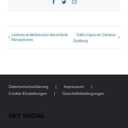
Facebook
Twitter
E-
Mail
Lectures et ateliers pour des enfants
Café Lingua am Campus
francophones
Duisburg
Datenschutzerklärung
Impressum
Cookie-Einstellungen
Geschäftsbedingungen
GET SOCIAL