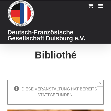
Skip
to
content
Deutsch-Französische
Gesellschaft Duisburg e.V.
Bibliothé
×
DIESE VERANSTALTUNG HAT BEREITS
STATTGEFUNDEN.