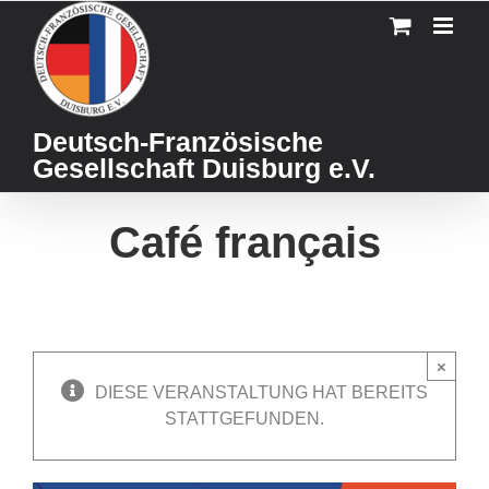
Skip
to
content
Deutsch-Französische
Gesellschaft Duisburg e.V.
Café français
×
DIESE VERANSTALTUNG HAT BEREITS
STATTGEFUNDEN.