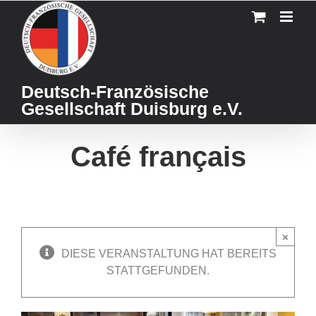
Skip
to
content
Deutsch-Französische
Gesellschaft Duisburg e.V.
Café français
×
DIESE VERANSTALTUNG HAT BEREITS
STATTGEFUNDEN.