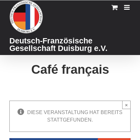
Skip
to
content
Deutsch-Französische
Gesellschaft Duisburg e.V.
Café français
×
DIESE VERANSTALTUNG HAT BEREITS
STATTGEFUNDEN.