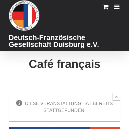
Skip
to
content
Deutsch-Französische
Gesellschaft Duisburg e.V.
Café français
×
DIESE VERANSTALTUNG HAT BEREITS
STATTGEFUNDEN.