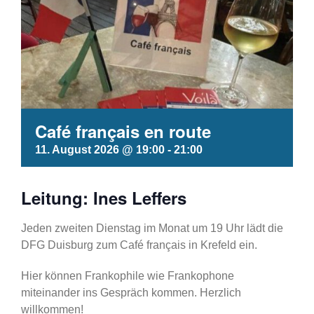
Café français en route
11. August 2026 @ 19:00
-
21:00
Leitung: Ines Leffers
Jeden zweiten Dienstag im Monat um 19 Uhr lädt die
DFG Duisburg zum Café français in Krefeld ein.
Hier können Frankophile wie Frankophone
miteinander ins Gespräch kommen. Herzlich
willkommen!