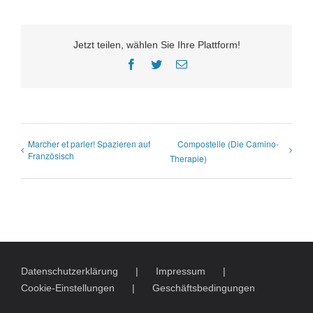
Jetzt teilen, wählen Sie Ihre Plattform!
Facebook
Twitter
E-
Mail
Marcher et parler! Spazieren auf
Compostelle (Die Camino-
Französisch
Therapie)
Datenschutzerklärung
Impressum
Cookie-Einstellungen
Geschäftsbedingungen