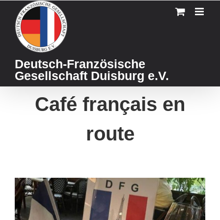
Skip
to
content
Deutsch-Französische
Gesellschaft Duisburg e.V.
Café français en
route