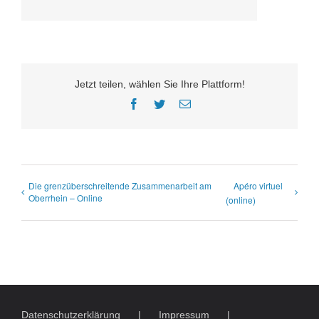
Jetzt teilen, wählen Sie Ihre Plattform!
Facebook
Twitter
E-
Mail
Die grenzüberschreitende Zusammenarbeit am
Apéro virtuel
Oberrhein – Online
(online)
Datenschutzerklärung
Impressum