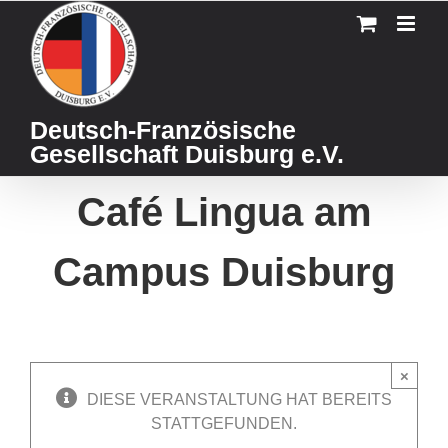
Skip
to
content
Deutsch-Französische
Gesellschaft Duisburg e.V.
Café Lingua am
Campus Duisburg
×
DIESE VERANSTALTUNG HAT BEREITS
STATTGEFUNDEN.