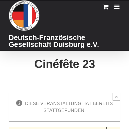
Skip
to
content
Deutsch-Französische
Gesellschaft Duisburg e.V.
Cinéfête 23
×
DIESE VERANSTALTUNG HAT BEREITS
STATTGEFUNDEN.