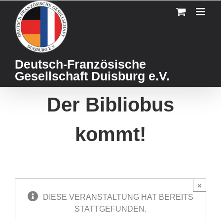
Skip
to
content
Deutsch-Französische
Gesellschaft Duisburg e.V.
Der Bibliobus
kommt!
×
DIESE VERANSTALTUNG HAT BEREITS
STATTGEFUNDEN.