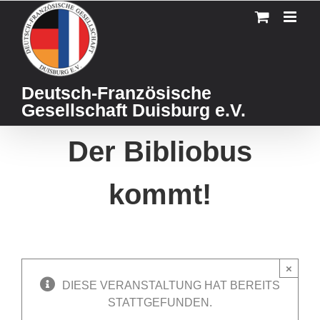
Skip
to
content
Deutsch-Französische
Gesellschaft Duisburg e.V.
Der Bibliobus
kommt!
×
DIESE VERANSTALTUNG HAT BEREITS
STATTGEFUNDEN.