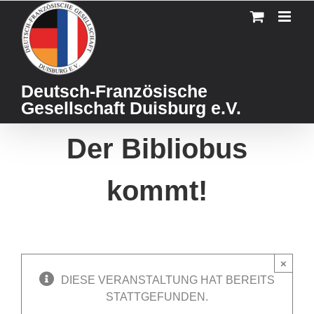
Skip
to
content
Deutsch-Französische
Gesellschaft Duisburg e.V.
Der Bibliobus
kommt!
×
DIESE VERANSTALTUNG HAT BEREITS
STATTGEFUNDEN.