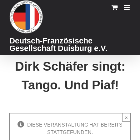
Skip
to
content
Deutsch-Französische
Gesellschaft Duisburg e.V.
Dirk Schäfer singt:
Tango. Und Piaf!
×
DIESE VERANSTALTUNG HAT BEREITS
STATTGEFUNDEN.