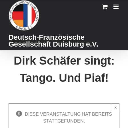
Skip
to
content
Deutsch-Französische
Gesellschaft Duisburg e.V.
Dirk Schäfer singt:
Tango. Und Piaf!
×
DIESE VERANSTALTUNG HAT BEREITS
STATTGEFUNDEN.