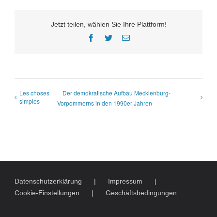
Jetzt teilen, wählen Sie Ihre Plattform!
Facebook
Twitter
E-
Mail
Les choses
Der demokratische Aufbau Mecklenburg-
simples
Vorpommerns in den 1990er Jahren
Datenschutzerklärung
Impressum
Cookie-Einstellungen
Geschäftsbedingungen