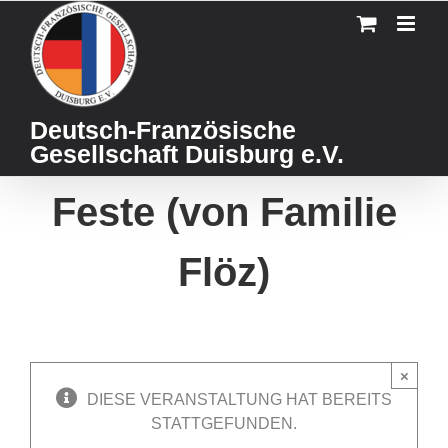
Skip
to
content
Deutsch-Französische
Gesellschaft Duisburg e.V.
Feste (von Familie
Flöz)
×
DIESE VERANSTALTUNG HAT BEREITS
STATTGEFUNDEN.