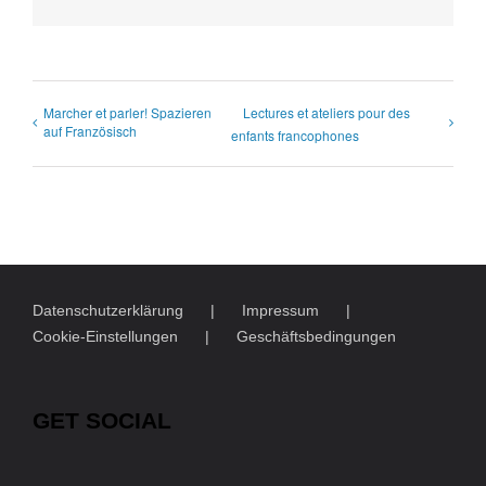
Mail
Marcher et parler! Spazieren
Lectures et ateliers pour des
auf Französisch
enfants francophones
Datenschutzerklärung
Impressum
Cookie-Einstellungen
Geschäftsbedingungen
GET SOCIAL