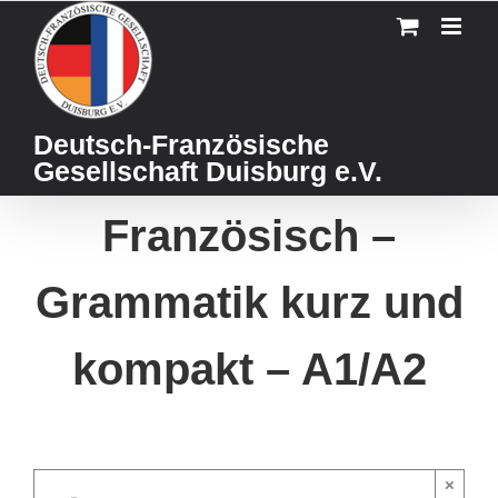
Skip
to
content
Deutsch-Französische
Gesellschaft Duisburg e.V.
Französisch –
Grammatik kurz und
kompakt – A1/A2
×