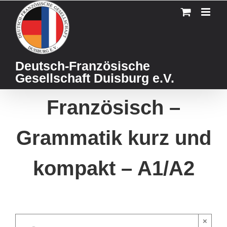
Skip
to
content
Deutsch-Französische
Gesellschaft Duisburg e.V.
Französisch –
Grammatik kurz und
kompakt – A1/A2
×