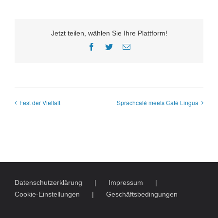
Jetzt teilen, wählen Sie Ihre Plattform!
Facebook
Twitter
E-
Mail
Fest der Vielfalt
Sprachcafé meets Café Lingua
Datenschutzerklärung
Impressum
Cookie-Einstellungen
Geschäftsbedingungen