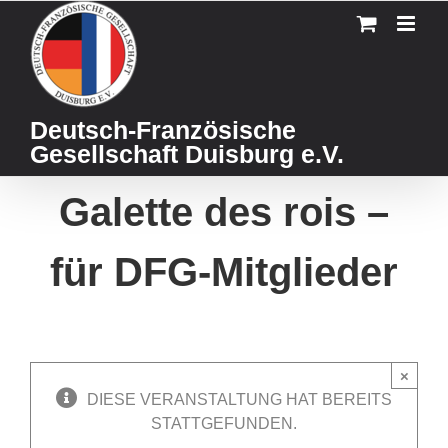
Skip
to
content
Deutsch-Französische
Gesellschaft Duisburg e.V.
Galette des rois –
für DFG-Mitglieder
×
DIESE VERANSTALTUNG HAT BEREITS
STATTGEFUNDEN.