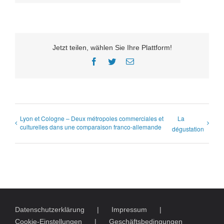
Jetzt teilen, wählen Sie Ihre Plattform!
Facebook
Twitter
E-
Mail
Lyon et Cologne – Deux métropoles commerciales et
La
culturelles dans une comparaison franco-allemande
dégustation
Datenschutzerklärung
Impressum
Cookie-Einstellungen
Geschäftsbedingungen