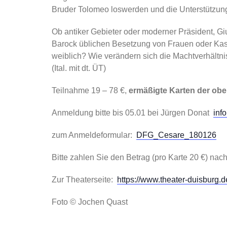
Bruder Tolomeo loswerden und die Unterstützung 
Ob antiker Gebieter oder moderner Präsident, Giu
Barock üblichen Besetzung von Frauen oder Kast
weiblich? Wie verändern sich die Machtverhältnis
(Ital. mit dt. ÜT)
Teilnahme 19 – 78 €,
ermäßigte Karten der ober
Anmeldung bitte bis 05.01 bei Jürgen Donat
inf
zum Anmeldeformular:
DFG_Cesare_180126
Bitte zahlen Sie den Betrag (pro Karte 20 €) na
Zur Theaterseite:
https://www.theater-duisburg.de
Foto © Jochen Quast