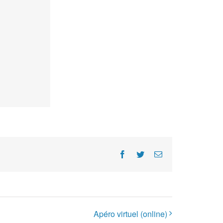
Facebook
Twitter
E-
Mail
Apéro virtuel (online)