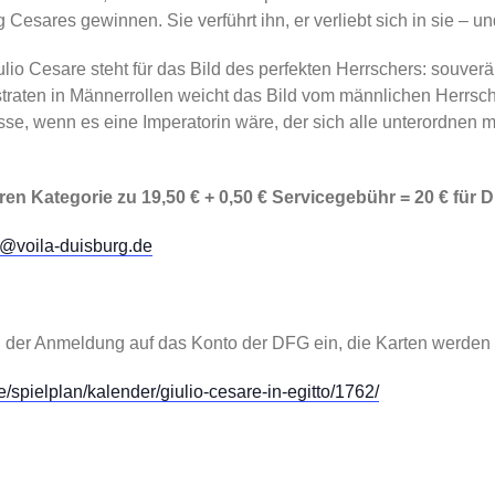
Cesares gewinnen. Sie verführt ihn, er verliebt sich in sie – u
lio Cesare steht für das Bild des perfekten Herrschers: souverä
raten in Männerrollen weicht das Bild vom männlichen Herrsch
se, wenn es eine Imperatorin wäre, der sich alle unterordnen mü
en Kategorie zu 19,50 € + 0,50 € Servicegebühr = 20 € für 
o@voila-duisburg.de
ch der Anmeldung auf das Konto der DFG ein, die Karten werden
/spielplan/kalender/giulio-cesare-in-egitto/1762/