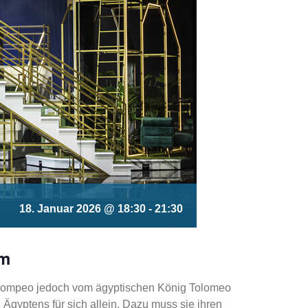
18. Januar 2026 @ 18:30
-
21:30
ym
t Pompeo jedoch vom ägyptischen König Tolomeo
Ägyptens für sich allein. Dazu muss sie ihren