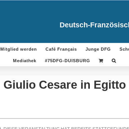
Deutsch-Französisch
Mitglied werden
Café Français
Junge DFG
Sch
Mediathek
#75DFG-DUISBURG
Giulio Cesare in Egitto