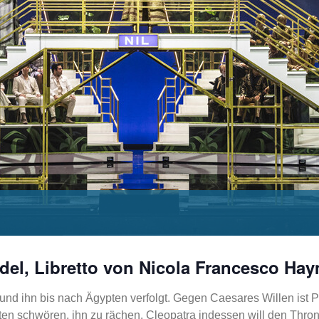
del, Libretto von Nicola Francesco Ha
 und ihn bis nach Ägypten verfolgt. Gegen Caesares Willen is
en schwören, ihn zu rächen. Cleopatra indessen will den Thron 