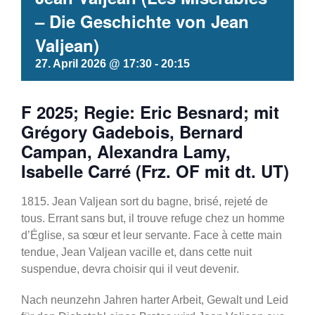
– Die Geschichte von Jean
Valjean)
27. April 2026 @ 17:30
-
20:15
F 2025; Regie: Eric Besnard; mit
Grégory Gadebois, Bernard
Campan, Alexandra Lamy,
Isabelle Carré (Frz. OF mit dt. UT)
1815. Jean Valjean sort du bagne, brisé, rejeté de
tous. Errant sans but, il trouve refuge chez un homme
d’Église, sa sœur et leur servante. Face à cette main
tendue, Jean Valjean vacille et, dans cette nuit
suspendue, devra choisir qui il veut devenir.
Nach neunzehn Jahren harter Arbeit, Gewalt und Leid