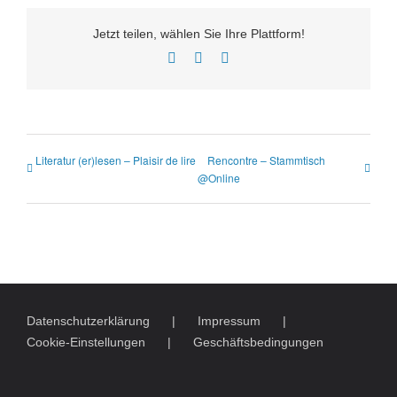
Jetzt teilen, wählen Sie Ihre Plattform!
Facebook
Twitter
E-
Mail
Literatur (er)lesen – Plaisir de lire
Rencontre – Stammtisch
@Online
Datenschutzerklärung
Impressum
Cookie-Einstellungen
Geschäftsbedingungen