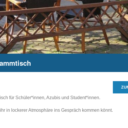
tammtisch
ZU
sch für Schüler*innen, Azubis und Student*innen.
 ihr in lockerer Atmosphäre ins Gespräch kommen könnt.