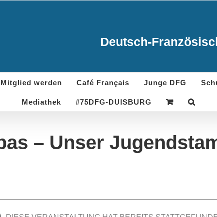
Deutsch-Französisch
Mitglied werden
Café Français
Junge DFG
Sch
Mediathek
#75DFG-DUISBURG
pas – Unser Jugendsta