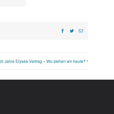
Facebook
Twitter
E-
Mail
60 Jahre Elysée-Vertrag – Wo stehen wir heute?