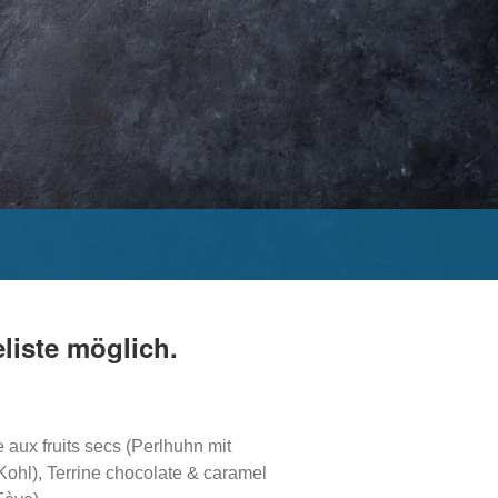
liste möglich.
aux fruits secs (Perlhuhn mit
Kohl), Terrine chocolate & caramel