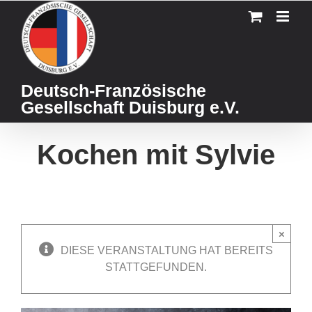
Skip
to
content
Deutsch-Französische
Gesellschaft Duisburg e.V.
Kochen mit Sylvie
×
DIESE VERANSTALTUNG HAT BEREITS
STATTGEFUNDEN.