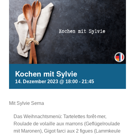
Kochen mit Sylvie
14. Dezember 2023 @ 18:00
-
21:45
Mit Sylvie Serna
Das Weihnachtsmenü: Tartelettes forêt-mer,
Roulade de volaille aux marrons (Geflügelroulade
mit Maronen), Gigot farci aux 2 figues (Lammkeule