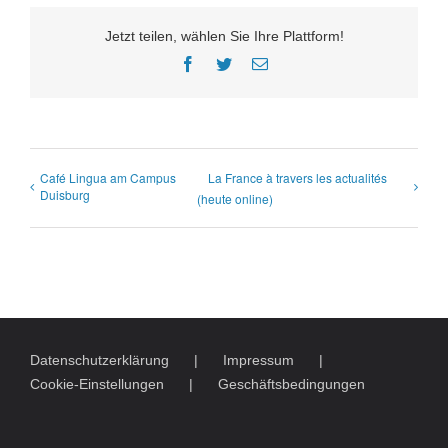
Jetzt teilen, wählen Sie Ihre Plattform!
Facebook
Twitter
E-
Mail
Café Lingua am Campus
La France à travers les actualités
Duisburg
(heute online)
Datenschutzerklärung
Impressum
Cookie-Einstellungen
Geschäftsbedingungen