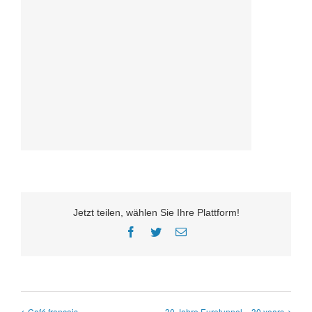
Jetzt teilen, wählen Sie Ihre Plattform!
Facebook
Twitter
E-
Mail
Café français
30 Jahre Eurotunnel – 30 years