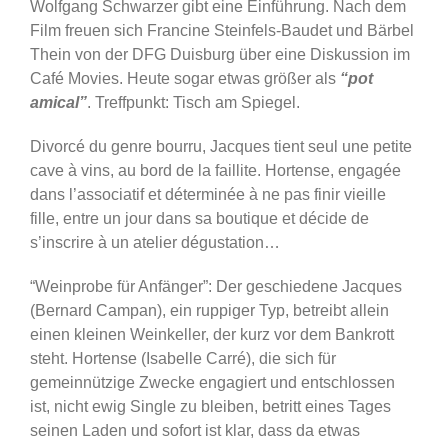
Wolfgang Schwarzer gibt eine Einführung. Nach dem
Film freuen sich Francine Steinfels-Baudet und Bärbel
Thein von der DFG Duisburg über eine Diskussion im
Café Movies. Heute sogar etwas größer als
“pot
amical”
. Treffpunkt: Tisch am Spiegel.
Divorcé du genre bourru, Jacques tient seul une petite
cave à vins, au bord de la faillite. Hortense, engagée
dans l’associatif et déterminée à ne pas finir vieille
fille, entre un jour dans sa boutique et décide de
s’inscrire à un atelier dégustation…
“Weinprobe für Anfänger”: Der geschiedene Jacques
(Bernard Campan), ein ruppiger Typ, betreibt allein
einen kleinen Weinkeller, der kurz vor dem Bankrott
steht. Hortense (Isabelle Carré), die sich für
gemeinnützige Zwecke engagiert und entschlossen
ist, nicht ewig Single zu bleiben, betritt eines Tages
seinen Laden und sofort ist klar, dass da etwas