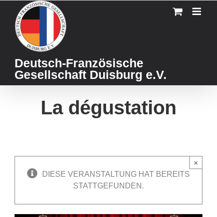
Skip
to
content
Deutsch-Französische
Gesellschaft Duisburg e.V.
La dégustation
×
DIESE VERANSTALTUNG HAT BEREITS
STATTGEFUNDEN.