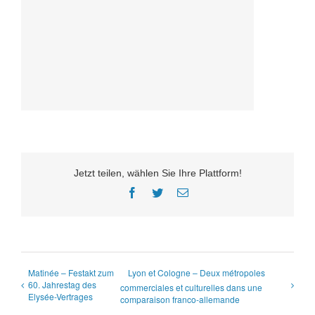
Jetzt teilen, wählen Sie Ihre Plattform!
Facebook
Twitter
E-
Mail
Matinée – Festakt zum
Lyon et Cologne – Deux métropoles
60. Jahrestag des
commerciales et culturelles dans une
Elysée-Vertrages
comparaison franco-allemande