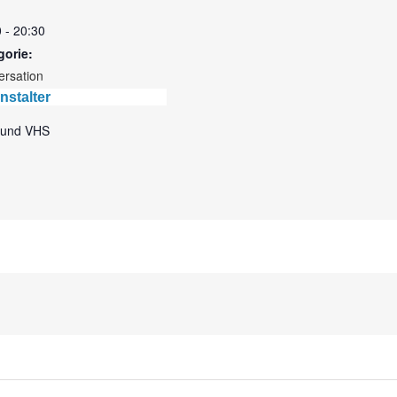
 - 20:30
gorie:
ersation
nstalter
und VHS