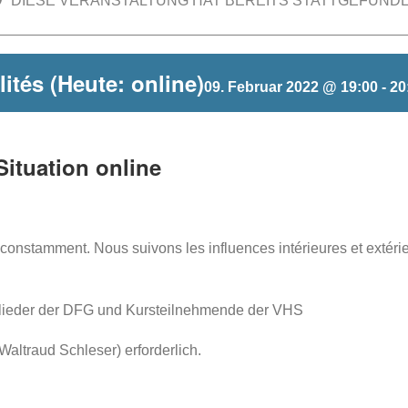
DIESE VERANSTALTUNG HAT BEREITS STATTGEFUNDE
lités (Heute: online)
09. Februar 2022 @ 19:00
-
20
Situation online
onstamment. Nous suivons les influences intérieures et extérieu
itglieder der DFG und Kursteilnehmende der VHS
Waltraud Schleser) erforderlich.