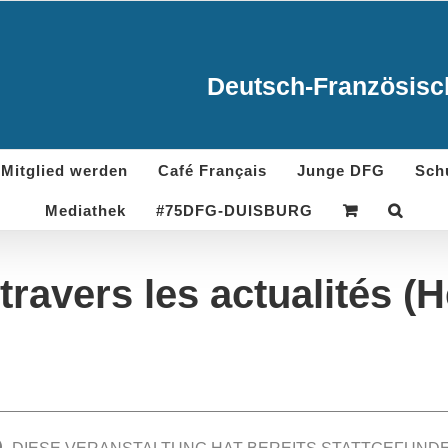
Deutsch-Französisch
Mitglied werden
Café Français
Junge DFG
Sch
Mediathek
#75DFG-DUISBURG
travers les actualités (H