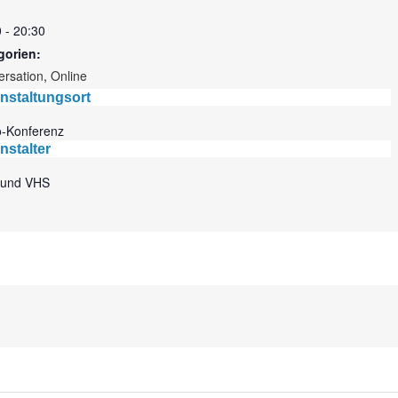
 - 20:30
gorien:
ersation
,
Online
nstaltungsort
o-Konferenz
nstalter
und VHS