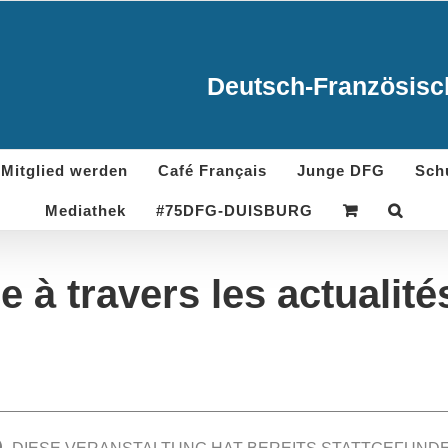
Deutsch-Französisch
Mitglied werden
Café Français
Junge DFG
Sch
Mediathek
#75DFG-DUISBURG
 à travers les actualité