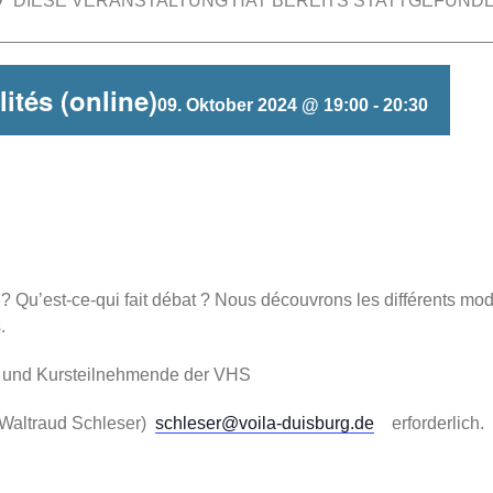
DIESE VERANSTALTUNG HAT BEREITS STATTGEFUNDE
lités (online)
09. Oktober 2024 @ 19:00
-
20:30
Qu’est-ce-qui fait débat ? Nous découvrons les différents mode
.
FG und Kursteilnehmende der VHS
i Waltraud Schleser)
schleser@voila-duisburg.de
erforderlich.