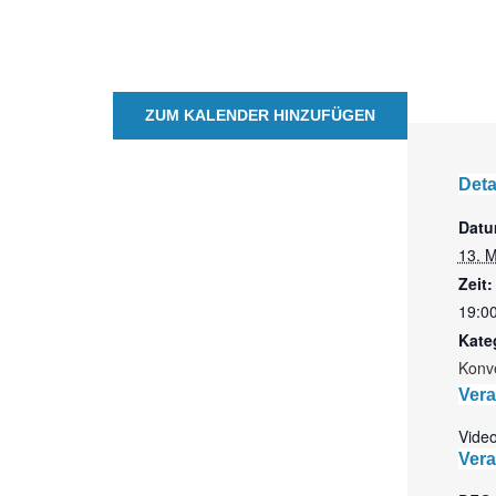
ZUM KALENDER HINZUFÜGEN
Deta
Datu
13. 
Zeit:
19:00
Kate
Konv
Vera
Vide
Vera