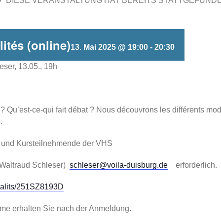
DIESE VERANSTALTUNG HAT BEREITS STATTGEFUNDE
lités (online)
13. Mai 2025 @ 19:00
-
20:30
eser, 13.05., 19h
Qu’est-ce-qui fait débat ? Nous découvrons les différents mode
.
FG und Kursteilnehmende der VHS
i Waltraud Schleser)
schleser@voila-duisburg.de
erforderlich.
tualits/251SZ8193D
hme erhalten Sie nach der Anmeldung.