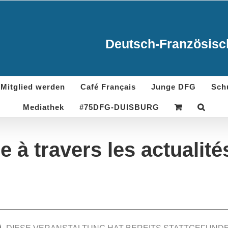
Deutsch-Französisch
Mitglied werden
Café Français
Junge DFG
Sch
Mediathek
#75DFG-DUISBURG
 à travers les actualité