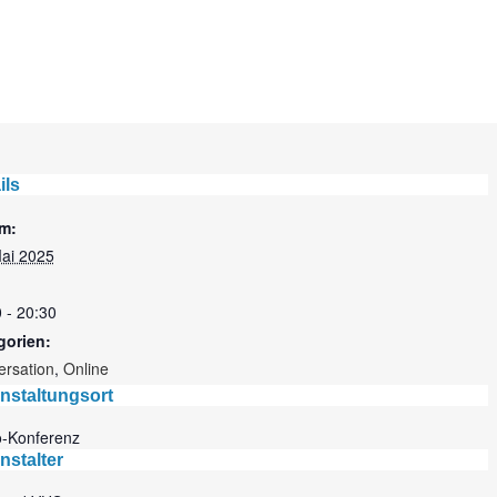
ils
m:
Mai 2025
 - 20:30
gorien:
ersation
,
Online
nstaltungsort
o-Konferenz
nstalter