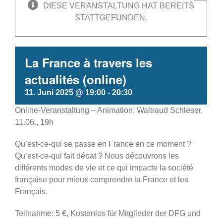
DIESE VERANSTALTUNG HAT BEREITS
STATTGEFUNDEN.
La France à travers les
actualités (online)
11. Juni 2025 @ 19:00
-
20:30
Online-Veranstaltung – Animation: Waltraud Schleser,
11.06., 19h
Qu’est-ce-qui se passe en France en ce moment ?
Qu’est-ce-qui fait débat ? Nous découvrons les
différents modes de vie et ce qui impacte la société
française pour mieux comprendre la France et les
Français.
Teilnahme: 5 €, Kostenlos für Mitglieder der DFG und