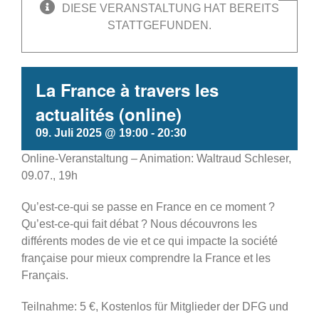
DIESE VERANSTALTUNG HAT BEREITS
STATTGEFUNDEN.
La France à travers les
actualités (online)
09. Juli 2025 @ 19:00
-
20:30
Online-Veranstaltung – Animation: Waltraud Schleser,
09.07., 19h
Qu’est-ce-qui se passe en France en ce moment ?
Qu’est-ce-qui fait débat ? Nous découvrons les
différents modes de vie et ce qui impacte la société
française pour mieux comprendre la France et les
Français.
Teilnahme: 5 €, Kostenlos für Mitglieder der DFG und