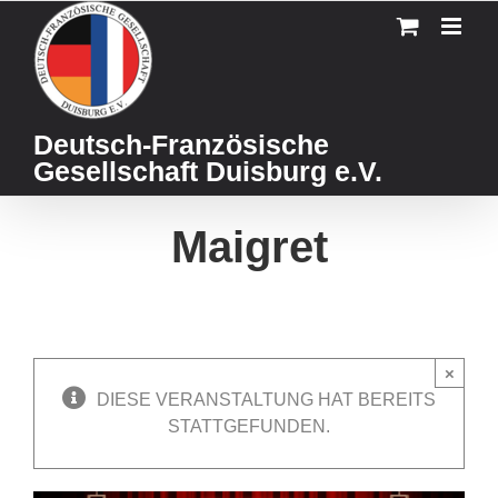
Skip
to
content
Deutsch-Französische
Gesellschaft Duisburg e.V.
Maigret
×
DIESE VERANSTALTUNG HAT BEREITS
STATTGEFUNDEN.