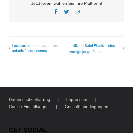
Jetzt teilen, wählen Sie Ihre Plattform!
Facebook
Twitter
E-
Mail
Lectures et ateliers pour des
Niki de Saint Phalle – eine
enfants francophones
zornige junge Frau
Datenschutzerklärung
Impressum
Cookie-Einstellungen
Geschäftsbedingungen
GET SOCIAL