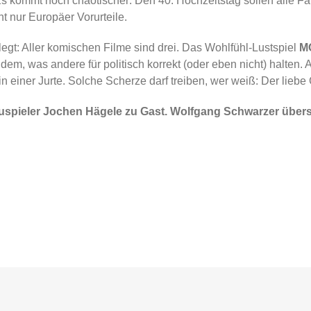
 kommt noch chaotischer: Den 40. Hochzeitstag sollen alle Fam
t nur Europäer Vorurteile.
egt: Aller komischen Filme sind drei. Das Wohlfühl-Lustspiel
M
dem, was andere für politisch korrekt (oder eben nicht) halte
in einer Jurte. Solche Scherze darf treiben, wer weiß: Der liebe 
spieler Jochen Hägele zu Gast. Wolfgang Schwarzer überse