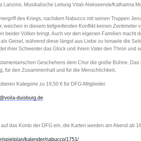
ria Lanzino, Musikalische Leitung Vitali Alekseenok/Katharina Mü
mergriff des Kriegs, nachdem Nabucco mit seinen Truppen Jeru
r, weichen in diesem tiefgreifenden Konflikt keinen Zentimeter
n beider Völker bringt. Auch vor den eigenen Familien macht der
als Geisel, während diese längst aus Liebe zu Ismaele die Sei
eidet ihrer Schwester das Glück und ihrem Vater den Thron und
testamentarischen Geschehens dem Chor die große Bühne. Das Kol
g, für den Zusammenhalt und für die Menschlichkeit.
oberen Kategorie zu 19,50 € für DFG-Mitglieder.
o@voila-duisburg.de
 auf das Konto der DFG ein, die Karten werden am Abend ab 18h
de/spielplan/kalender/nabucco/1751/