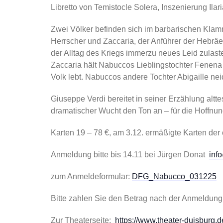
Libretto von Temistocle Solera, Inszenierung Ila
Zwei Völker befinden sich im barbarischen Klam
Herrscher und Zaccaria, der Anführer der Hebräe
der Alltag des Kriegs immerzu neues Leid zulaste
Zaccaria hält Nabuccos Lieblingstochter Fenena 
Volk lebt. Nabuccos andere Tochter Abigaille n
Giuseppe Verdi bereitet in seiner Erzählung alt
dramatischer Wucht den Ton an – für die Hoffnun
Karten 19 – 78 €, am 3.12. ermäßigte Karten der 
Anmeldung bitte bis 14.11 bei Jürgen Donat
inf
zum Anmeldeformular:
DFG_Nabucco_031225
Bitte zahlen Sie den Betrag nach der Anmeldung
Zur Theaterseite:
https://www.theater-duisburg.