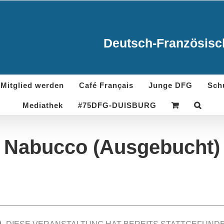
Deutsch-Französisch
Mitglied werden
Café Français
Junge DFG
Sch
Mediathek
#75DFG-DUISBURG
Nabucco (Ausgebucht)