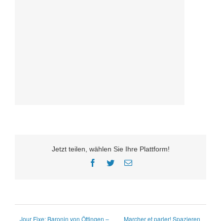
Jetzt teilen, wählen Sie Ihre Plattform!
Facebook
Twitter
E-
Mail
Jour Fixe: Baronin von Öttingen –
Marcher et parler! Spazieren