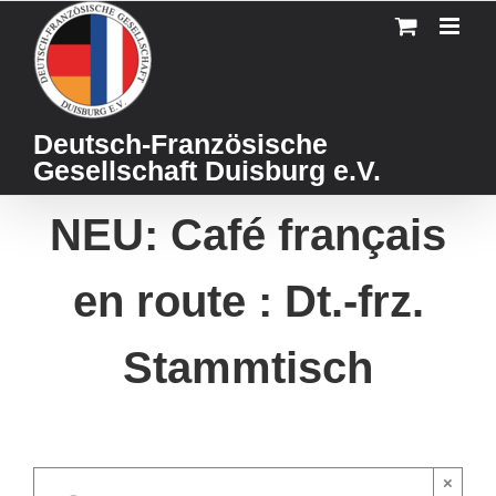
Skip
to
content
Deutsch-Französische
Gesellschaft Duisburg e.V.
NEU: Café français
en route : Dt.-frz.
Stammtisch
×